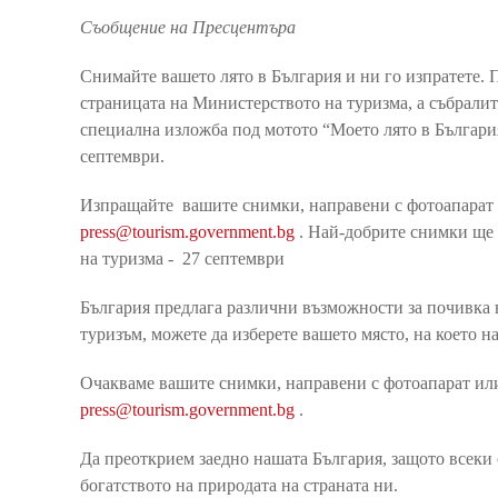
Съобщение на Пресцентъра
Снимайте вашето лято в България и ни го изпратете.
страницата на Министерството на туризма, а събрали
специална изложба под мотото “Моето лято в България
септември.
Изпращайте вашите снимки, направени с фотоапарат
press@tourism.government.bg
. Най-добрите снимки ще 
на туризма - 27 септември
България предлага различни възможности за почивка
туризъм, можете да изберете вашето място, на което н
Очакваме вашите снимки, направени с фотоапарат или
press@tourism.government.bg
.
Да преоткрием заедно нашата България, защото всеки 
богатството на природата на страната ни.