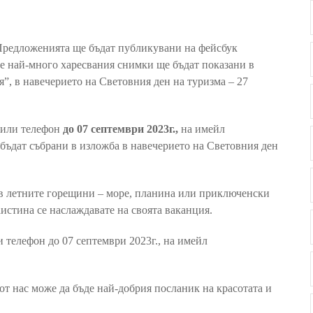
 Предложенията ще бъдат публикувани на фейсбук
те най-много харесвания снимки ще бъдат показани в
”, в навечерието на Световния ден на туризма – 27
 или телефон
до 07 септември 2023г.,
на имейл
бъдат събрани в изложба в навечерието на Световния ден
 в летните горещини – море, планина или приключенски
аистина се наслаждавате на своята ваканция.
 телефон до 07 септември 2023г., на имейл
от нас може да бъде най-добрия посланик на красотата и