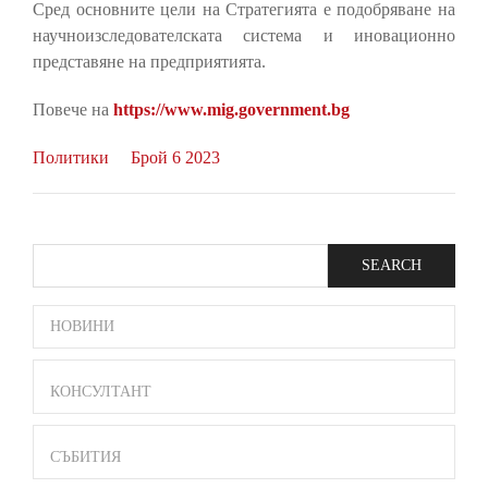
Сред основните цели на Стратегията е подобряване на
научноизследователската система и иновационно
представяне на предприятията.
Повече на
https://www.mig.government.bg
Политики
Брой 6 2023
Search
SIDE
НОВИНИ
BAR
MENU
КОНСУЛТАНТ
СЪБИТИЯ