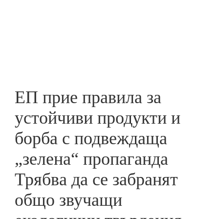
Skip
to
ПРЕДПРИЕМАЧ
main
content
ЕП прие правила за
устойчиви продукти и
борба с подвеждаща
„зелена“ пропаганда
Трябва да се забранят
общо звучащи