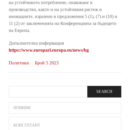
на устойчивото потребление, опаковане и
производство, както и на устойчивия растеж и
иновациите, изразени в предложения 5 (1), (7) и (10) и
11 (2) от заключенията на Конференцията за бъдещето
на Европа.
Допълнителна информация
https://www.europarl.europa.eu/news/bg
Политики
Брой 5 2023
Search
SIDE
НОВИНИ
BAR
MENU
КОНСУЛТАНТ