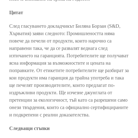
Цитат
След гласуването докладчикът Биляна Борзан (S&D,
Хърватия) заяви следното: Промишлеността няма
повече да печели от продукти, които нарочно са
направени така, че да се развалят веднага след
изтичането на гаранцията. Потребителите ще получават
ясна информация за възможностите и цената на
поправките. От етикетите потребителите ще разбират за
кои продукти има гаранция да трайна употреба и така
ще печелят производителите, които предлагат по-
издръжливи продукти. Ще изчезне джунглата от
претенции за екологичност, тъй като са разрешени само
онези твърдения, които са официално сертифицираните
и подкрепени с реални доказателства.
Следващи стъпки