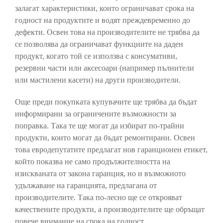
залагат характеристики, които ограничават срока на
годност на продуктите и водят преждевременно до
дефекти. Освен това на производителите не трябва да
се позволява да ограничават функциите на даден
продукт, когато той се използва с консумативи,
резервни части или аксесоари (например пълнители
или мастилени касети) на други производители.
Още преди покупката купувачите ще трябва да бъдат
информирани за ограничените възможности за
поправка. Така те ще могат да избират по-трайни
продукти, които могат да бъдат ремонтирани. Освен
това евродепутатите предлагат нов гаранционен етикет,
който показва не само продължителността на
изискваната от закона гаранция, но и възможното
удължаване на гаранцията, предлагана от
производителите. Така по-лесно ще се открояват
качествените продукти, а производителите ще обръщат
повече внимание на срока на годност.