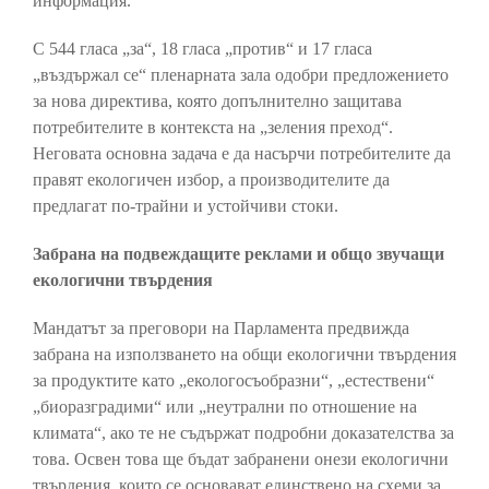
информация.
С 544 гласа „за“, 18 гласа „против“ и 17 гласа
„въздържал се“ пленарната зала одобри предложението
за нова директива, която допълнително защитава
потребителите в контекста на „зеления преход“.
Неговата основна задача е да насърчи потребителите да
правят екологичен избор, а производителите да
предлагат по-трайни и устойчиви стоки.
Забрана на подвеждащите реклами и общо звучащи
екологични твърдения
Мандатът за преговори на Парламента предвижда
забрана на използването на общи екологични твърдения
за продуктите като „екологосъобразни“, „естествени“
„биоразградими“ или „неутрални по отношение на
климата“, ако те не съдържат подробни доказателства за
това. Освен това ще бъдат забранени онези екологични
твърдения, които се основават единствено на схеми за