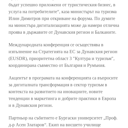
бъдат успешно приложени от туристическия бизнес, в
услуга на потребителите“, каза министърът на туризма
Илин Димитров при откриване на форума. По думите
на министъра дигитализацията може да намери отлична
проява в държавите от Дунавския регион и Балканите.
Международната конференция се осъществява в
изпълнение на Стратегията на ЕС за Дунавския регион
(EUSDR), приоритетна област 3 "Култура и туризъм",
координирана съвместно от България и Румъния.
Акцентът в програмата на конференцията са въпросите
за дигиталната трансформация в сектор туризъм в
контекста на развитието на иновациите, новите
тенденции в маркетинга и добрите практики в Европа
и в Дунавския регион.
Партньор на събитието е Бургаски университет „Проф.
д-р Асен Златаров“. Екип на висшето училище