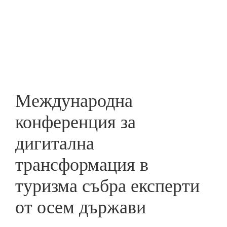
Skip
to
ПРЕДПРИЕМАЧ
main
content
Международна
конференция за
дигитална
трансформация в
туризма събра експерти
от осем държави