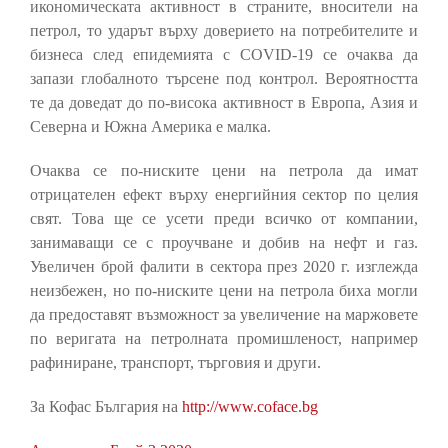
икономическата активност в страните, вносители на
петрол, то ударът върху доверието на потребителите и
бизнеса след епидемията с COVID-19 се очаква да
запази глобалното търсене под контрол. Вероятността
те да доведат до по-висока активност в Европа, Азия и
Северна и Южна Америка е малка.
Очаква се по-ниските цени на петрола да имат
отрицателен ефект върху енергийния сектор по целия
свят. Това ще се усети преди всичко от компании,
занимаващи се с проучване и добив на нефт и газ.
Увеличен брой фалити в сектора през 2020 г. изглежда
неизбежен, но по-ниските цени на петрола биха могли
да предоставят възможност за увеличение на маржовете
по веригата на петролната промишленост, например
рафиниране, транспорт, търговия и други.
За Кофас България на
http://www.coface.bg