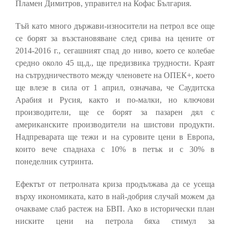
Пламен Димитров, управител на Кофас България.
Тъй като много държави-износители на петрол все още
се борят за възстановяване след срива на цените от
2014-2016 г., сегашният спад до ниво, което се колебае
средно около 45 щ.д., ще предизвика трудности. Краят
на сътрудничеството между членовете на ОПЕК+, което
ще влезе в сила от 1 април, означава, че Саудитска
Арабия и Русия, както и по-малки, но ключови
производители, ще се борят за пазарен дял с
американските производители на шистови продукти.
Надпреварата ще тежи и на суровите цени в Европа,
които вече спаднаха с 10% в петък и с 30% в
понеделник сутринта.
Ефектът от петролната криза продължава да се усеща
върху икономиката, като в най-добрия случай можем да
очакваме слаб растеж на БВП. Ако в исторически план
ниските цени на петрола бяха стимул за