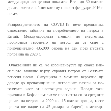
международният ценови показател Brent до 30 щатски
долага, което е най-ниското му ниво от февруари 2016 г.
насам.
Разпространението на COVID-19 вече предизвика
съществено забавяне на потреблението на петрол в
Китай. Международната агенция по енергетика
прогнозира търсенето на петрол да се свие с
приблизително 435,000 барела на ден през първата
половина на 2020 г.
„Очакванията ни са, че коронавирусът ще окаже най-
силното влияние върху суровия петрол от Голямата
рецесия насам. Ситуацията в момента вероятно ще
доведе до пренасищане на петролните пазари за по-
голямата част от настоящата година. Поради тази
причина в Кофас намалихме прогнозата си за средните
цените на петрола за 2020 г. с 15 щатски долара, тоест
цената ще падне на 45 долара за барел“, коментира