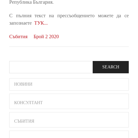
Република България.
С пълния текст на прессъобщението можете да се
запознаете
ТУК...
Събития
Брой 2 2020
Search
SIDE
НОВИНИ
BAR
MENU
КОНСУЛТАНТ
СЪБИТИЯ