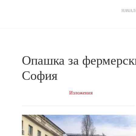
Ma
НАЧАЛ
nav
Опашка за фермерски
София
Изложения