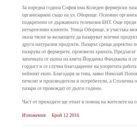
За поредна година София има Коледен фермерски паза
организарани също на ул. Оборище. Основни организ
подкрепени от държавната телевизия БНТ. Още преди 
нетърпеливи клиенти. Улица Оборище, в участъка межд
оказа тясня за желаещите да пазаруват млечни продук
други натурални продукти. Пазарът среща директно п
пазарува от фермерите, произвели храната. Предлагат
започната от екипа на кмета Йорданка Фандъкова и се
гордост и се случва благодарение на упоритата работ
нейният екип. Благодаря за това, заяви Николай Попо
печелят и производители и потребители, а Столична 
пазари се провеждат от дълги години.
Част от приходите ще отиат в помощ на жителите на 
Изложения
Брой 12 2016