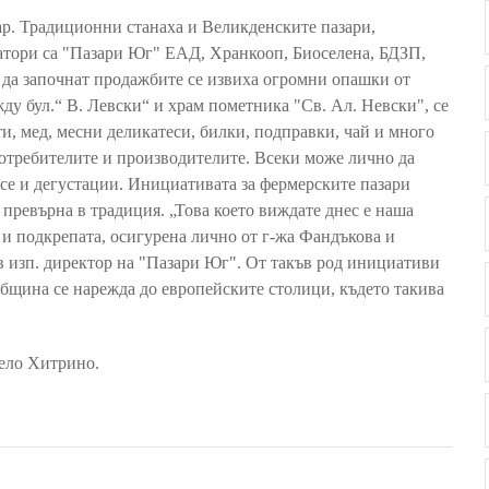
р. Традиционни станаха и Великденските пазари,
атори са "Пазари Юг" ЕАД, Хранкооп, Биоселена, БДЗП,
да започнат продажбите се извиха огромни опашки от
у бул.“ В. Левски“ и храм пометника "Св. Ал. Невски", се
ти, мед, месни деликатеси, билки, подправки, чай и много
отребителите и производителите. Всеки може лично да
 се и дегустации. Инициативата за фермерските пазари
 превърна в традиция. „Това което виждате днес е наша
а и подкрепата, осигурена лично от г-жа Фандъкова и
в изп. директор на "Пазари Юг". От такъв род инициативи
община се нарежда до европейските столици, където такива
село Хитрино.