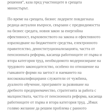
решения“, каза пред участниците в срещата
министърът.
По време на срещата, бизнес лидерите повдигнаха
редица актуални въпроси, свързани с предвидимостта
на бизнес средата, новия закон за енергийна
ефективност, върховенството на закона и ефективното
изразходване на бюджетните средства, електронното
правителство, деинституционализацията, частта от
пенсионната реформа, касаеща работниците от първа и
втора категория труд, необходимото модернизиране на
трудовото законодателство, особено по отношение на
гъвкавите форми на заетост и наемането на
висококвалифицирани служители от чужбина,
дуалното обучение, програмите за развиване на
дребното предприемачество, стратегията за работа с
малцинствата, частта от пенсионната реформа, касаеща
работниците от първа и втора категория труд. „Имах
голямо желание да решим проблема с ранното