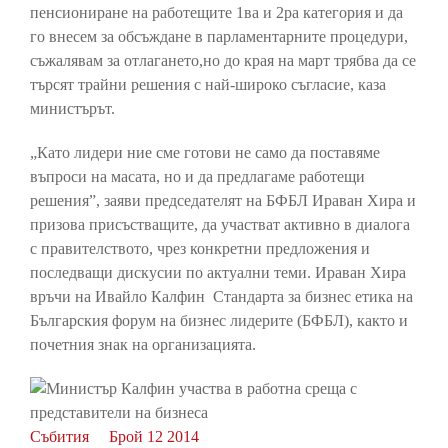
пенсиониране на работещите 1ва и 2ра категория и да
го внесем за обсъждане в парламентарните процедури,
съжалявам за отлагането,но до края на март трябва да се
търсят трайни решения с най-широко съгласие, каза
министърът.
„Като лидери ние сме готови не само да поставяме
въпроси на масата, но и да предлагаме работещи
решения”, заяви председателят на БФБЛ Ираван Хира и
призова присъстващите, да участват активно в диалога
с правителството, чрез конкретни предложения и
последващи дискусии по актуални теми. Ираван Хира
връчи на Ивайло Калфин Стандарта за бизнес етика на
Българския форум на бизнес лидерите (БФБЛ), както и
почетния знак на организацията.
Събития
Брой 12 2014