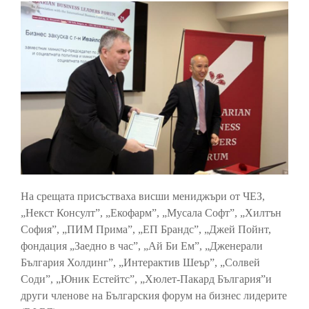
На срещата присъстваха висши мениджъри от ЧЕЗ,
„Некст Консулт”, „Екофарм”, „Мусала Софт”, „Хилтън
София”, „ПИМ Прима”, „ЕП Брандс”, „Джей Пойнт,
фондация „Заедно в час”, „Ай Би Ем”, „Дженерали
България Холдинг”, „Интерактив Шеър”, „Солвей
Соди”, „Юник Естейтс”, „Хюлет-Пакард България”и
други членове на Българския форум на бизнес лидерите