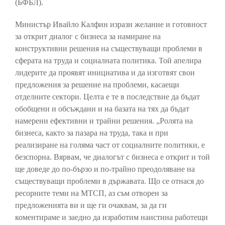
(БФБЛ).
Министър Ивайло Калфин изрази желание и готовност
за открит диалог с бизнеса за намиране на
конструктивни решения на съществуващи проблеми в
сферата на труда и социалната политика. Той апелира
лидерите да проявят инициатива и да изготвят свои
предложения за решение на проблеми, касаещи
отделните сектори. Целта е те в последствие да бъдат
обобщени и обсъждани и на базата на тях да бъдат
намерени ефективни и трайни решения. „Ролята на
бизнеса, както за пазара на труда, така и при
реализиране на голяма част от социалните политики, е
безспорна. Вярвам, че диалогът с бизнеса е открит и той
ще доведе до по-бързо и по-трайно преодоляване на
съществуващи проблеми в държавата. Що се отнася до
ресорните теми на МТСП, аз съм отворен за
предложенията ви и ще ги очаквам, за да ги
коментираме и заедно да изработим наистина работещи