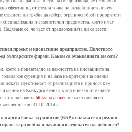
мулиране на растежа и стигнахме до извода, че не всички
во ефективни, от гледна точка на въздействието върху
е страната ни трябва да избере ограничен брой приоритети
си специализация и сравнителни предимства, които имат
 Надяваме се, че част от предложенията ни са взети
ативен проект и иновативно предприятие. Пилотното
ред българските фирми. Какви са очакванията ви сега?
м, което е показателно за важността на иновациите за
 голяма конкуренция и на база на критерии за оценка,
мическата ефективност от реализацията и приноса към
 издание на Конкурса вече са в ход и всеки от вашите
на сайта на Съвета
http://inovacii.eu
и ако отговаря на
заявления е до 31.10. 2014 г.
лгарска банка за развитие (ББР), очаквате ли реални
иране за развойна и научно-изследователска дейности?