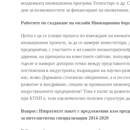
младежката иновационна програма Техностарс и др. С
дни за възможностите за финансиране на иновативни
Работите по създаване на онлайн Иновационна борс
Целта е да се ускори процеса по въвеждане на иноват
иновационни проекти, за да се намерят инвеститори, 
предприятия, с участието и на самите иноватори(изо
дарения, на принципа на известните сайтове, поп
търсят и намират допирни точки между представители 
постижения в индустрията; възраждане на научно-раз
нас, всяко Държавно стопанско обединение, а и по-го
развитие и внедряване, секции за промишлен инженерин
индустриалните предприятия? Това е пътят за развит
при БТПП е, тези изключително полезни структури да
Въпрос: Изпратихте пакет с предложения към пре
за интелигентна специализация 2014-2020