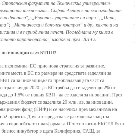
 в Стопанския факултет на Техническия университет-
рмационни технологии - София. Автор е на монографиите:
вни финанси",; „Еврото - утрешните ни пари”, „Пари,
ита”; „Митнически и данъчен контрол” и др., както и на
исания и в периодичния печат. Последната му книга е
стното партньорство", издадена през 2014 г.
та по иновации към БТПП?
а икономика. ЕС прие нова стратегия за развитие,
ните места в ЕС по размера на средствата заделяни за
БВП са за иновации,като преобладаващата част са
стратегия до 2020 г, в ЕС трябва да се заделят до 2% от
жда до 1.5% от нашия БВП , да се заделя за иновации. През
държавния бюджет се заделиха 20 млн. лв. за иновации.
новационен фонд (НИФ) и се насочиха през механизма на
 52 проекта. Другите средства се разходваха също за
рия в европейската платформа за IT технологии ЕКСЕЛ бяха
 в бизнес инкубатор в щата Калифорния, САЩ, за