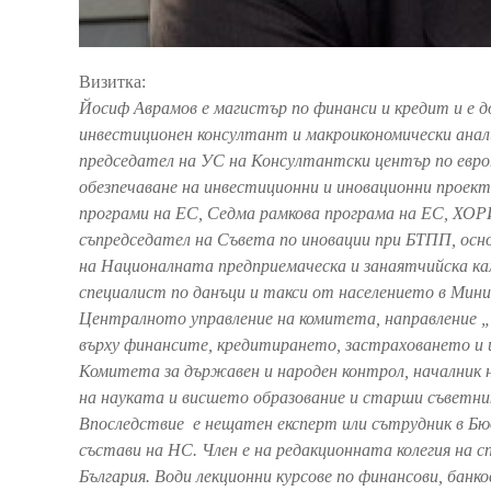
Визитка:
Йосиф Аврамов е магистър по финанси и кредит и e д
инвестиционен консултант и макроикономически анали
председател на УС на Консултантски център по евро
обезпечаване на инвестиционни и иновационни проект
програми на ЕС, Седма рамкова програма на ЕС, ХО
съпредседател на Съвета по иновации при БТПП, основ
на Националната предприемаческа и занаятчийска ка
специалист по данъци и такси от населението в Мин
Централното управление на комитета, направление „
върху финансите, кредитирането, застраховането и 
Комитета за държавен и народен контрол, началник 
на науката и висшето образование и старши съветни
Впоследствие е нещатен експерт или сътрудник в Б
състави на НС. Член е на редакционната колегия на 
България. Води лекционни курсове по финансови, банк