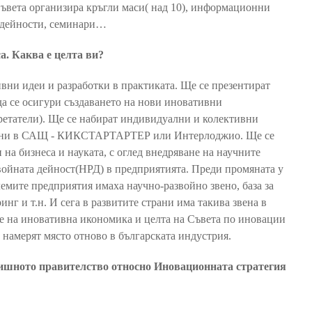
ъвета организира кръгли маси( над 10), информационни
 дейности, семинари…
а. Каква е целта ви?
ивни идеи и разработки в практиката. Ще се презентират
да се осигури създаването на нови иновативни
бретатели). Ще се набират индивидуални и колективни
улярни в САЩ - КИКСТАРТАРТЕР или Интерлоджио. Ще се
на бизнеса и науката, с оглед внедряване на научните
войната дейност(НРД) в предприятията. Преди промяната у
лемите предприятия имаха научно-развойно звено, база за
г и т.н. И сега в развитите страни има такива звена в
ие на иновативна икономика и целта на Съвета по иновации
 намерят място отново в българската индустрия.
дишното правителство относно Иновационната стратегия