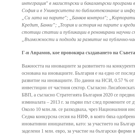
интеграция" в магистърски и бакалавърски програми
София и в Университета по библиотекознание и инфо
„Си лата на парите"; „Банков контрол"; „Корпорати
Кредит, Банки”; „Теория и история на парите и кред
стотици статии и публикации в реномирани научни сп
„Възможности и подходи за развитие на публично-ча
Г-н Аврамов, кое провокира създаването на Съве
Важността на иновациите за развитието на конкурентн
основана на иновациите. България е на едно от послед
развитие на иновациите. По данни на НСИ, 0.57 % от 
инвестиции от частния сектор. Съгласно Лисабонската 
БВП, а съгласно Стратегията България 2020 се предви
изминалата – 2013 г. за първи път след промените от 
Около 10 млн.лв. се разходваха, чрез Националния и
Седма конкурсна сесия на НИФ, в която бяха одобрени
иновативни инициативи, като: за участието на Бълга
заделени 1 млн. евро, за участие на български фирми