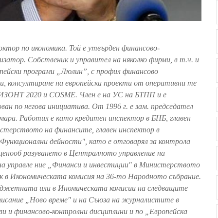
октор по икономика. Той е утвърден финансово-
затор. Собственик и управител на няколко фирми, в т.ч. и
пейски програми „Люлин”, с профил финансово
и, консултиране на европейски проекти от оперативни те
РИЗОНТ 2020 и COSME. Член е на УС на БТПП и е
ан по негова инициатива. От 1996 г. е зам. председател
мара. Работил е като кредитен инспектор в БНБ, главен
истерството на финансите, главен инспектор в
Функционални дейности", като е отговарял за контрола
ценооб разуването в Централното управление на
на управле ние „Финанси и инвестиции" в Министерството
к в Икономическата комисия на 36-то Народното събрание.
юджетната или в Иномическата комисии на следващите
списание „Ново време" и на Съюза на журналистите в
ови и финансово-контролни дисциплини и по „Европейска