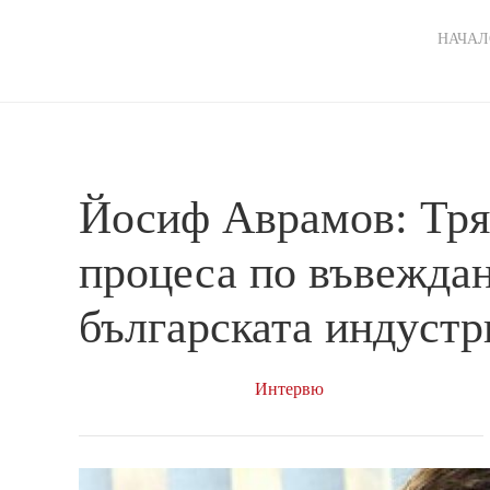
Ma
НАЧАЛ
nav
Йосиф Аврамов: Тряб
процеса по въвеждан
българската индустр
Интервю