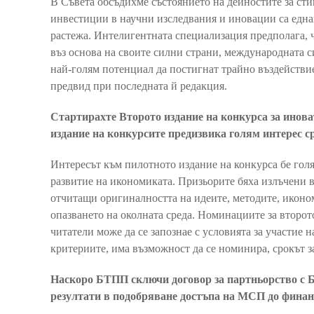
В Съвета обсъдихме състоянието на дейностите за сти
инвестиции в научни изследвания и иновации са еднак
растежа. Интелигентната специализация предполага, ч
въз основа на своите силни страни, международната 
най-голям потенциал да постигнат трайно въздействие.
предвид при последната й редакция.
Стартирахте Второто издание на конкурса за инов
издание на конкурсите предизвика голям интерес с
Интересът към пилотното издание на конкурса бе голя
развитие на икономиката. Призьорите бяха излъчени в
отчитащи оригиналността на идеите, методите, иконо
опазването на околната среда. Номинациите за второто
читатели може да се запознае с условията за участие 
критериите, има възможност да се номинира, срокът за 
Наскоро БТПП сключи договор за партньорство с Бъ
резултати в подобряване достъпа на МСП до финанс