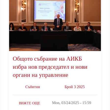
Общото събраниe на АИКБ
избра нов председател и нови
органи на управление
Събития
Брой 3 2025
Mon, 03/24/2025 - 15:59
ВИЖТЕ ОЩЕ