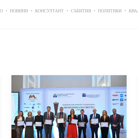
in
О
НОВИНИ
КОНСУЛТАНТ
СЪБИТИЯ
ПОЛИТИКИ
КВА
igation