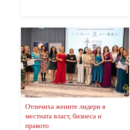
Отличиха жените лидери в
местната власт, бизнеса и
правото