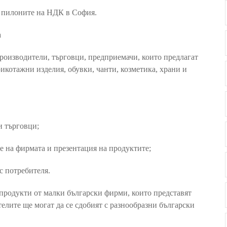
до пилоните на НДК в София.
а
роизводители, търговци, предприемачи, които предлагат
рикотажни изделия, обувки, чанти, козметика, храни и
и търговци;
е на фирмата и презентация на продуктите;
с потребителя.
 продукти от малки български фирми, които представят
елите ще могат да се сдобият с разнообразни български