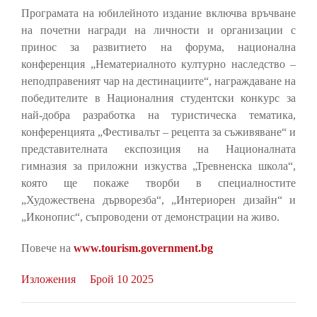
Програмата на юбилейното издание включва връчване
на почетни награди на личности и организации с
принос за развитието на форума, национална
конференция „Нематериалното културно наследство –
неподправеният чар на дестинациите“, награждаване на
победителите в Националния студентски конкурс за
най-добра разработка на туристическа тематика,
конференцията „Фестивалът – рецепта за съживяване“ и
представителната експозиция на Националната
гимназия за приложни изкуства „Тревненска школа“,
която ще покаже творби в специалностите
„Художествена дърворезба“, „Интериорен дизайн“ и
„Иконопис“, съпроводени от демонстрации на живо.
Повече на
www.tourism.government.bg
Изложения
Брой 10 2025