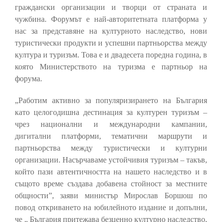
граждански организации и творци от страната и
чужбина. Форумът е най-авторитетната платформа у
нас за представяне на културното наследство, нови
туристически продукти и успешни партньорства между
култура и туризъм. Това е и двадесета поредна година, в
която Министерството на туризма е партньор на
форума.
„Работим активно за популяризирането на България
като целогодишна дестинация за културен туризъм –
чрез национални и международни кампании,
дигитални платформи, тематични маршрути и
партньорства между туристически и културни
организации. Насърчаваме устойчивия туризъм – такъв,
който пази автентичността на нашето наследство и в
същото време създава добавена стойност за местните
общности”, заяви министър Мирослав Боршош по
повод откриването на юбилейното издание и допълни,
че „ България притежава безценно културно наследство,