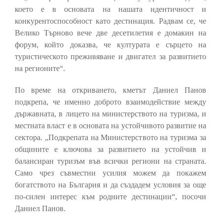
което е в основата на нашата идентичност и
конкурентоспособност като дестинация. Радвам се, че
Велико Търново вече две десетилетия е домакин на
форум, който доказва, че културата е сърцето на
туристическото преживяване и двигател за развитието
на регионите“.
По време на откриването, кметът Даниел Панов
подкрепа, че именно доброто взаимодействие между
държавната, в лицето на министерството на туризма, и
местната власт е в основата на устойчивото развитие на
сектора. „Подкрепата на Министерството на туризма за
общините е ключова за развитието на устойчив и
балансиран туризъм във всички региони на страната.
Само чрез съвместни усилия можем да покажем
богатството на България и да създадем условия за още
по-силен интерес към родните дестинации“, посочи
Даниел Панов.