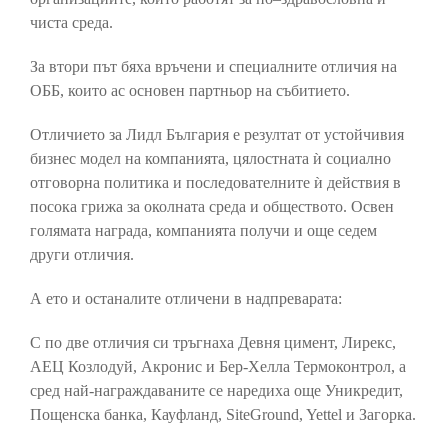
чиста среда.
За втори път бяха връчени и специалните отличия на
ОББ, които ас основен партньор на събитието.
Отличието за Лидл България е резултат от устойчивия
бизнес модел на компанията, цялостната ѝ социално
отговорна политика и последователните ѝ действия в
посока грижа за околната среда и обществото. Освен
голямата награда, компанията получи и още седем
други отличия.
А ето и останалите отличени в надпреварата:
С по две отличия си тръгнаха Девня цимент, Лирекс,
АЕЦ Козлодуй, Акронис и Бер-Хелла Термоконтрол, а
сред най-награждаваните се наредиха още Уникредит,
Пощенска банка, Кауфланд, SiteGround, Yettel и Загорка.