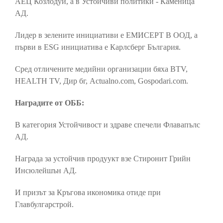
АЕЦ Козлодуй, а в Устойчиви политики - Каменица
АД.
Лидер в зелените инициативи е ЕМИСЕРТ В ООД, а
първи в ESG инициатива е Карлсберг България.
Сред отличените медийни организации бяха BTV,
HEALTH TV, Дир бг, Actualno.com, Gospodari.com.
Наградите от ОББ:
В категория Устойчивост и здраве спечели Флавапълс
АД.
Награда за устойчив продуукт взе Стиронит Грийн
Инсюлейшън АД.
И призът за Кръгова икономика отиде при
Главбулгарстрой.