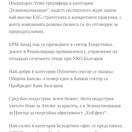
Операторът Yettel триумфира в категория
„Телекомуникации“, където експертното жури оцени
най-високо ESG стратегията и конкретните практики, с
които компанията развива бизнеса си по отговорен за
природата начин.
ЕРМ Запад пък са призьорите в сектор Енергетика,
докато в Рециклираща промишленост, управление на
отпадъци отличието отиде при УКО България.
Най-добри в категория Публичен сектор се оказаха
Община Банско, а номер едно в Банков сектор са
ПроКредит Банк България.
Сред Био индустрия, зелен бизнес, бюти индустрия
златото беше за Ателие за красота, а в Зелена иновация
за Център за енергийна ефективност „ЕнЕфект“.
Най-силно в категория Безхартиен офис се представиха