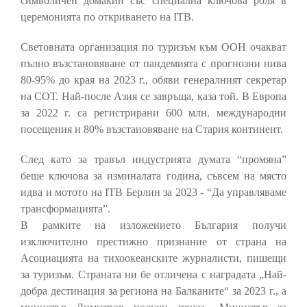
символичен домакин със специална ключова роля в
церемонията по откриването на ITB.
Световната организация по туризъм към ООН очакват
пълно възстановяване от пандемията с прогнозни нива
80-95% до края на 2023 г., обяви генералният секретар
на СОТ. Най-после Азия се завръща, каза той. В Европа
за 2022 г. са регистрирани 600 млн. международни
посещения и 80% възстановяване на Стария континент.
След като за травъл индустрията думата “промяна”
беше ключова за изминалата година, съвсем на място
идва и мотото на ITB Берлин за 2023 - “Да управляваме
трансформацията”.
В рамките на изложението България получи
изключително престижно признание от страна на
Асоциацията на тихоокеанските журналисти, пишещи
за туризъм. Страната ни бе отличена с наградата „Най-
добра дестинация за региона на Балканите“ за 2023 г., а