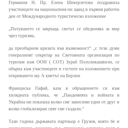
Германия Н. Пр. Елена Шекерлетова поздравиха
участниците на националния ни щанд в първия работен
ден от Международното туристическо изложение
„Пътуването се завръща, светът се обединява за мир
чрез туризма,
да преобърнем кризата във възможност“ „с тези думи
генералният секретар на Световната организация по
туризъм към ООН ( СОТ) Зураб Пололикашвили, се
обърна към участниците и гостите на изложението при
откриването му. А кметът на Берлин
Франциска Гифай, каза в обръщението си към
хилядната публика, че „Пандемията и войната в
Украйна ни показаха колко сме зависими един от друг и
колко глобализиран свят сме създали.“
Тази година държавата партньор е Грузия, която бе и