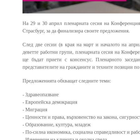
На 29 и 30 април пленарната сесия на Конференцият
Страсбург, за да финализира своите предложения.
След две сесии (в края на март и началото на апри
деветте работни групи, пленарната сесия на Конфер
ще бъдат приети с консенсус. Пленарното заседа
представителите на гражданите и техните позиции по
Предложенията обхващат следните теми:
- Здравеопазване
- Европейска демокрация
- Миграция
- Ценности и права, върховенство на закона, сигурнос
- Образование, култура, младеж
- По-силна икономика, социална справедливост и раб
- Изменение на климата и околна среда