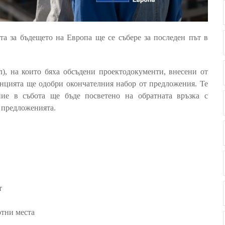
а за бъдещето на Европа ще се събере за последен път в
л), на които бяха обсъдени проектодокументи, внесени от
енцията ще одобри окончателния набор от предложения. Те
ние в събота ще бъде посветено на обратната връзка с
 предложенията.
т
отни места