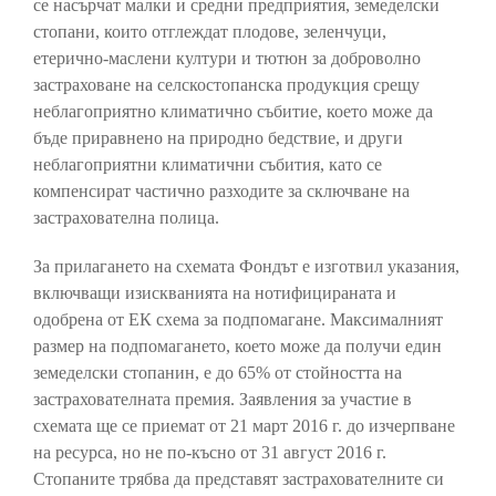
се насърчат малки и средни предприятия, земеделски
стопани, които отглеждат плодове, зеленчуци,
етерично-маслени култури и тютюн за доброволно
застраховане на селскостопанска продукция срещу
неблагоприятно климатично събитие, което може да
бъде приравнено на природно бедствие, и други
неблагоприятни климатични събития, като се
компенсират частично разходите за сключване на
застрахователна полица.
За прилагането на схемата Фондът е изготвил указания,
включващи изискванията на нотифицираната и
одобрена от ЕК схема за подпомагане. Максималният
размер на подпомагането, което може да получи един
земеделски стопанин, е до 65% от стойността на
застрахователната премия. Заявления за участие в
схемата ще се приемат от 21 март 2016 г. до изчерпване
на ресурса, но не по-късно от 31 август 2016 г.
Стопаните трябва да представят застрахователните си