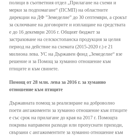
полици в съответния отдел „Прилагане на схеми и
мерки за подпомагане“ (ПСМП) на областните
дирекции на ДФ ”Земеделие” до 30 септември, а срокът
за сключване на договорите и изплащане на средствата
е до 16 декември 2016 г. Общият бюджет за
застраховане на селскостопанска продукция за целия
период на действие на схемата (2015-2020 г.) е 21
милиона лева. УС на Държавен фонд „Земеделие“ взе
решение и за Помощ за хуманно отношение към
птиците и към свинете.
Помощ от 28 млн. лева за 2016 г. за хуманно
отношение към птиците
Държавната помощ за реализиране на доброволно
поети ангажименти за хуманно отношение към птиците
е със срок на прилагане до края на 2017 г. Помощта
покрива направени разходи или пропуснати приходи,
свързани с ангажиментите за хуманно отношение към