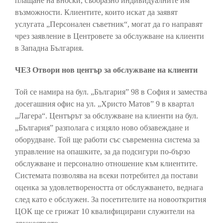
плащане на вноски, съобразно индивидуалните им
възможности. Клиентите, които искат да заявят
услугата „Персонален съветник“, могат да го направят
чрез заявление в Центровете за обслужване на клиенти
в Западна България.
ЧЕЗ Отвори нов център за обслужване на клиенти
Той се намира на бул. „България” 98 в София и замества
досегашния офис на ул. „Христо Матов” 9 в квартал
„Лагера“. Центърът за обслужване на клиенти на бул.
„България” разполага с изцяло ново обзавеждане и
оборудване. Той ще работи със съвременна система за
управление на опашките, за да подсигури по-бързо
обслужване и персонално отношение към клиентите.
Системата позволява на всеки потребител да постави
оценка за удовлетвореността от обслужването, веднага
след като е обслужен. За посетителите на новооткрития
ЦОК ще се грижат 10 квалифицирани служители на