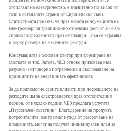
процентът на домакинствата в България, които се
отопляват на електричество, е значително по-висок от
този в останалите страни от Европейския съюз.
Статистиката показва, че през зимата консумацията на
електроенергия традиционно отбелязва ръст от 30-40%
спрямо потреблението през септември. Това се отразява
и върху размера на месечните фактури.
Консумацията е основен фактор при формиране на
сметката за ток. Затова, ЧЕЗ отново призовава към
разумно и отговорно потребление и съблюдаване на
принципите на енергийната ефективност.
За да подпомогне своите клиенти при посрещането на
разходите им за електроенергия през отоплителния
период, от няколко години ЧЕЗ предлага услугата
„Персонален съветник“. Благодарение на продукта
потребителите, които имат нужда от разсрочване на
плащанията, могат да получат индивидуален план за