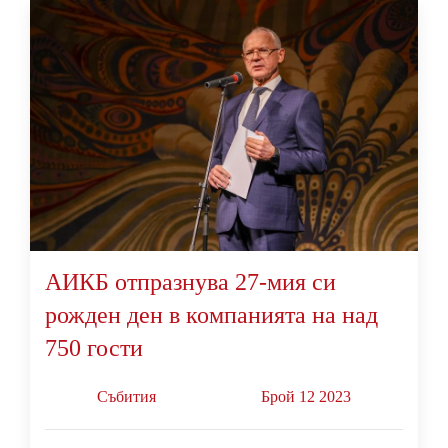
АИКБ отпразнува 27-мия си
рожден ден в компанията на над
750 гости
Събития
Брой 12 2023