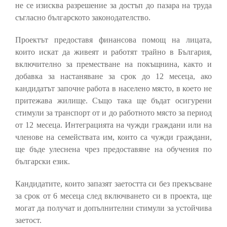
не се изисква разрешение за достъп до пазара на труда
съгласно българското законодателство.
Проектът предоставя финансова помощ на лицата,
които искат да живеят и работят трайно в България,
включително за преместване на покъщнина, както и
добавка за настаняване за срок до 12 месеца, ако
кандидатът започне работа в населено място, в което не
притежава жилище. Също така ще бъдат осигурени
стимули за транспорт от и до работното място за период
от 12 месеца. Интеграцията на чужди граждани или на
членове на семействата им, които са чужди граждани,
ще бъде улеснена чрез предоставяне на обучения по
български език.
Кандидатите, които запазят заетостта си без прекъсване
за срок от 6 месеца след включването си в проекта, ще
могат да получат и допълнителни стимули за устойчива
заетост.