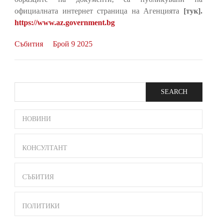
официалната интернет страница на Агенцията
[тук].
https://www.az.government.bg
Събития
Брой 9 2025
Search
SIDE
НОВИНИ
BAR
MENU
КОНСУЛТАНТ
СЪБИТИЯ
ПОЛИТИКИ