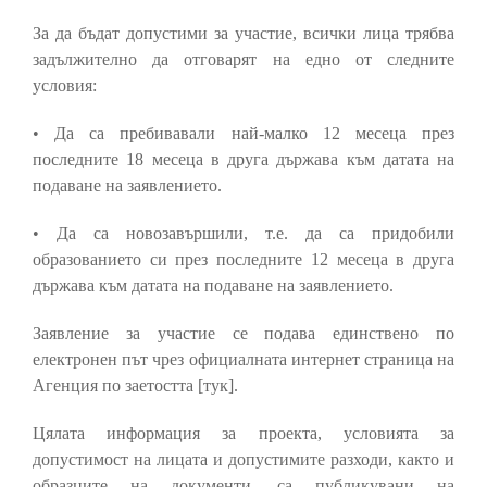
За да бъдат допустими за участие, всички лица трябва
задължително да отговарят на едно от следните
условия:
• Да са пребивавали най-малко 12 месеца през
последните 18 месеца в друга държава към датата на
подаване на заявлението.
• Да са новозавършили, т.е. да са придобили
образованието си през последните 12 месеца в друга
държава към датата на подаване на заявлението.
Заявление за участие се подава единствено по
електронен път чрез официалната интернет страница на
Агенция по заетостта [тук].
Цялата информация за проекта, условията за
допустимост на лицата и допустимите разходи, както и
образците на документи, са публикувани на