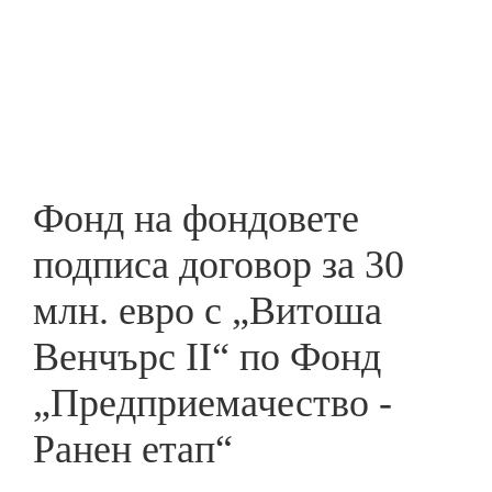
Skip
to
ПРЕДПРИЕМАЧ
main
content
Фонд на фондовете
подписа договор за 30
млн. евро с „Витоша
Венчърс II“ по Фонд
„Предприемачество -
Ранен етап“