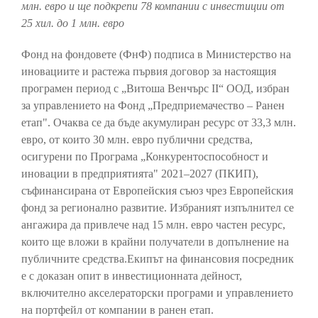
млн. евро и ще подкрепи 78 компании с инвестиции от
25 хил. до 1 млн. евро
Фонд на фондовете (ФнФ) подписа в Министерство на
иновациите и растежа първия договор за настоящия
програмен период с „Витоша Венчърс II“ ООД, избран
за управлението на Фонд „Предприемачество – Ранен
етап". Очаква се да бъде акумулиран ресурс от 33,3 млн.
евро, от които 30 млн. евро публични средства,
осигурени по Програма „Конкурентоспособност и
иновации в предприятията" 2021–2027 (ПКИП),
съфинансирана от Европейския съюз чрез Европейския
фонд за регионално развитие. Избраният изпълнител се
ангажира да привлече над 15 млн. евро частен ресурс,
които ще вложи в крайни получатели в допълнение на
публичните средства.Екипът на финансовия посредник
е с доказан опит в инвестиционната дейност,
включително акселераторски програми и управлението
на портфейл от компании в ранен етап.