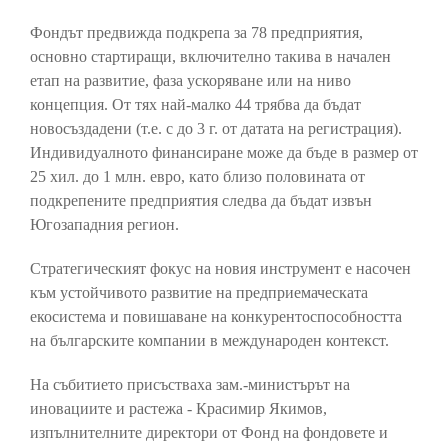
Фондът предвижда подкрепа за 78 предприятия,
основно стартиращи, включително такива в начален
етап на развитие, фаза ускоряване или на ниво
концепция. От тях най-малко 44 трябва да бъдат
новосъздадени (т.е. с до 3 г. от датата на регистрация).
Индивидуалното финансиране може да бъде в размер от
25 хил. до 1 млн. евро, като близо половината от
подкрепените предприятия следва да бъдат извън
Югозападния регион.
Стратегическият фокус на новия инструмент е насочен
към устойчивото развитие на предприемаческата
екосистема и повишаване на конкурентоспособността
на българските компании в международен контекст.
На събитието присъстваха зам.-министърът на
иновациите и растежа - Красимир Якимов,
изпълнителните директори от Фонд на фондовете и