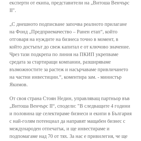
експерти от екипа, представители на „Витоша Венчърс
II".
„С днешното подписване започва реалното прилагане
на Фонд „Предприемачество – Ранен етап“, който
отговаря на нуждите на бизнеса точно в момент, в
който достъпът до свеж капитал е от ключово значение.
Чрез тази подкрепа по линия на ПКИП укрепваме
средата за стартиращи компании, разширяваме
възможностите за растеж и насърчаваме привличането
на частни инвестиции.“, коментира зам. - министър
Якимов.
От своя страна Стоян Недин, управляващ партньор във
„Витоша Венчърс II“, сподели: "В следващите 4 години
и половина ще селектираме бизнеси и екипи в България
с най-голям потенциал да направят мащабен бизнес с
международен отпечатък, и ще инвестираме и
подпомагаме над 70 от тях. За нас е привилегия, че ще