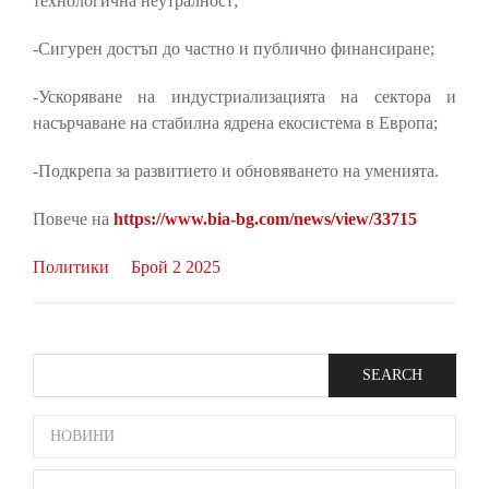
технологична неутралност;
-Сигурен достъп до частно и публично финансиране;
-Ускоряване на индустриализацията на сектора и
насърчаване на стабилна ядрена екосистема в Европа;
-Подкрепа за развитието и обновяването на уменията.
Повече на
https://www.bia-bg.com/news/view/33715
Политики
Брой 2 2025
Search
SIDE
НОВИНИ
BAR