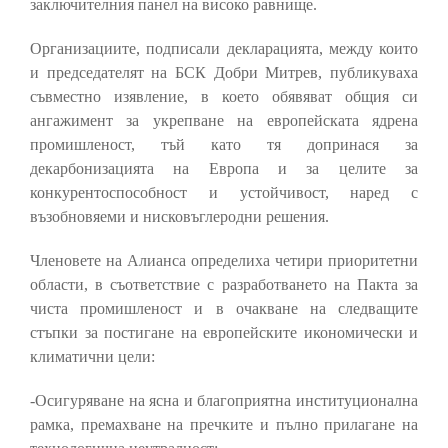
заключителния панел на високо равнище.
Организациите, подписали декларацията, между които
и председателят на БСК Добри Митрев, публикуваха
съвместно изявление, в което обявяват общия си
ангажимент за укрепване на европейската ядрена
промишленост, тъй като тя допринася за
декарбонизацията на Европа и за целите за
конкурентоспособност и устойчивост, наред с
възобновяеми и нисковъглеродни решения.
Членовете на Алианса определиха четири приоритетни
области, в съответствие с разработването на Пакта за
чиста промишленост и в очакване на следващите
стъпки за постигане на европейските икономически и
климатични цели:
-Осигуряване на ясна и благоприятна институционална
рамка, премахване на пречките и пълно прилагане на