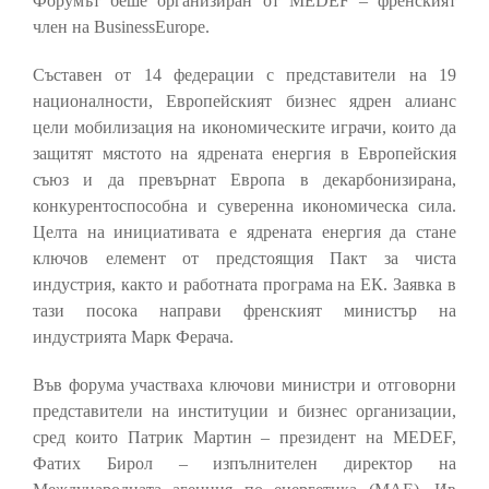
Форумът беше организиран от MEDEF – френският
член на BusinessEurope.
Съставен от 14 федерации с представители на 19
националности, Европейският бизнес ядрен алианс
цели мобилизация на икономическите играчи, които да
защитят мястото на ядрената енергия в Европейския
съюз и да превърнат Европа в декарбонизирана,
конкурентоспособна и суверенна икономическа сила.
Целта на инициативата е ядрената енергия да стане
ключов елемент от предстоящия Пакт за чиста
индустрия, както и работната програма на ЕК. Заявка в
тази посока направи френският министър на
индустрията Марк Ферача.
Във форума участваха ключови министри и отговорни
представители на институции и бизнес организации,
сред които Патрик Мартин – президент на MEDEF,
Фатих Бирол – изпълнителен директор на