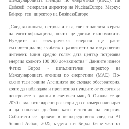
Международната агенция по енергетика (МАЕ), Ив
Дебазей, генерален директор на NuclearEurope, Маркус
Байрер, ген. директор на BusinessEurope
„След въглищата, петрола и газа, светът навлиза в ерата
на електрификацията, която ще движи икономиките.
Нуждите от електрическа енергия ще расте
експоненциално, особено с развитието на изкуствения
интелект. Един средно голям дата център потребява
енергия колкото 100 000 домакинства.“ Данните изнесе
Фатих Бирол - изпълнителен директор на
Международната агенция по енергетика (МАЕ). По-
късно тази година Агенцията ще създаде обсерватория,
която да наблюдава и прогнозира нуждите от енергия за
центровете за данни в световен мащаб. Очаква се до
2030 г. малките ядрени реактори да се комерсиализират
и да навлязат дълбоко като източник на енергия.
Събитието се проведе в непосредствено след на AI
Summit Action, 2025, където г-н Бирол беше част от