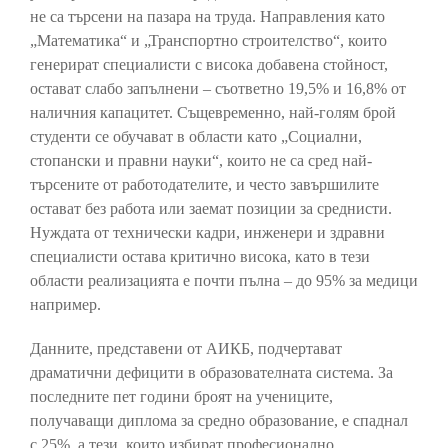
не са търсени на пазара на труда. Направления като
„Математика“ и „Транспортно строителство“, които
генерират специалисти с висока добавена стойност,
остават слабо запълнени – съответно 19,5% и 16,8% от
наличния капацитет. Същевременно, най-голям брой
студенти се обучават в области като „Социални,
стопански и правни науки“, които не са сред най-
търсените от работодателите, и често завършилите
остават без работа или заемат позиции за среднисти.
Нуждата от технически кадри, инженери и здравни
специалисти остава критично висока, като в тези
области реализацията е почти пълна – до 95% за медици
например.
Данните, представени от АИКБ, подчертават
драматични дефицити в образователната система. За
последните пет години броят на учениците,
получаващи диплома за средно образование, е спаднал
с 25%, а тези, които избират професионално