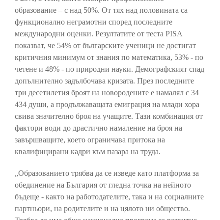
образование – с над 50%. От тях над половината са
функционално неграмотни според последните
международни оценки. Резултатите от теста PISA
показват, че 54% от българските ученици не достигат
критичния минимум от знания по математика, 53% - по
четене и 48% - по природни науки. Демографският спад
допълнително задълбочава кризата. През последните
три десетилетия броят на новородените е намалял с 34
434 души, а продължаващата емиграция на млади хора
свива значително броя на учащите. Тази комбинация от
фактори води до драстично намаление на броя на
завършващите, което ограничава притока на
квалифицирани кадри към пазара на труда.
„Образованието трябва да се изведе като платформа за
обединение на България от гледна точка на нейното
бъдеще - както на работодателите, така и на социалните
партньори, на родителите и на цялото ни общество.