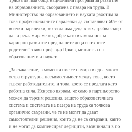
Трябва да има обща национална програма за развитие
на образованието, съобразена с пазара на труда. В
Министерство на образованието и науката работим за
това професионалните паралелки да съставляват 60% от
всички паралелки, но за да има деца в тях, трябва също
да ги рекламираме по-добре като възможност за
кариерно развитие пред нашите деца и техните
родители“ заяви проф. д-р Цоков, министър на
образованието и науката.
„За съжаление, в момента ние се намира в една много
остра структурна несъвместимост между това, което
търсят работодателите, и това, което се предлага като
работна сила. Искрено вярвам, че само в партньорство
можем да търсим решения, защото образователната
система и системата на пазара на труда са толкова
органично свързани, че те не могат да дават
самостоятелни решения, които да не са свързани, както
и не могат да компенсират дефицити, възникнали в по-