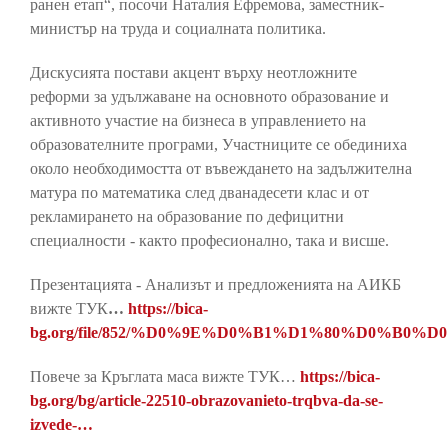
ранен етап“, посочи Наталия Ефремова, заместник-
министър на труда и социалната политика.
Дискусията постави акцент върху неотложните
реформи за удължаване на основното образование и
активното участие на бизнеса в управлението на
образователните програми, Участниците се обединиха
около необходимостта от въвеждането на задължителна
матура по математика след дванадесети клас и от
рекламирането на образование по дефицитни
специалности - както професионално, така и висше.
Презентацията - Анализът и предложенията на АИКБ
вижте ТУК
…
https://bica-
bg.org/file/852/%D0%9E%D0%B1%D1%80%D0%B0
Повече за Кръглата маса вижте ТУК…
https://bica-
bg.org/bg/article-22510-obrazovanieto-trqbva-da-se-
izvede-…