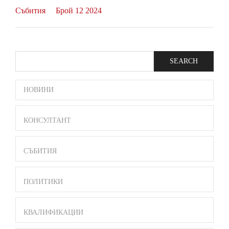
Събития
Брой 12 2024
Search
SIDE
НОВИНИ
BAR
MENU
КОНСУЛТАНТ
СЪБИТИЯ
ПОЛИТИКИ
КВАЛИФИКАЦИИ