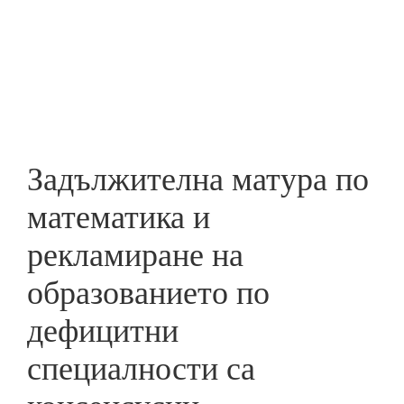
Skip
to
ПРЕДПРИЕМАЧ
main
content
Задължителна матура по
математика и
рекламиране на
образованието по
дефицитни
специалности са