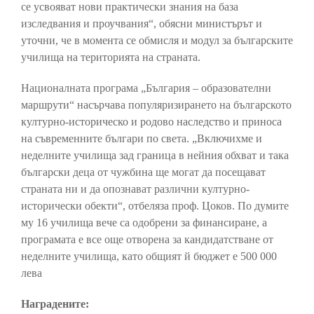
се усвояват нови практически знания на база
изследвания и проучвания“, обясни министърът и
уточни, че в момента се обмисля и модул за българските
училища на територията на страната.
Националната програма „България – образователни
маршрути“ насърчава популяризирането на българското
културно-историческо и родово наследство и приноса
на съвременните българи по света. „Включихме и
неделните училища зад граница в нейния обхват и така
български деца от чужбина ще могат да посещават
страната ни и да опознават различни културно-
исторически обекти“, отбеляза проф. Цоков. По думите
му 16 училища вече са одобрени за финансиране, а
програмата е все още отворена за кандидатстване от
неделните училища, като общият й бюджет е 500 000
лева
Наградените: