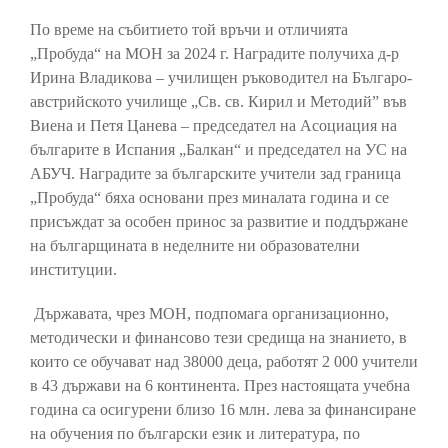
По време на събитието той връчи и отличията
„Пробуда“ на МОН за 2024 г. Наградите получиха д-р
Ирина Владикова – училищен ръководител на Българо-
австрийското училище „Св. св. Кирил и Методий” във
Виена и Петя Цанева – председател на Асоциация на
българите в Испания „Балкан“ и председател на УС на
АБУЧ. Наградите за българските учители зад граница
„Пробуда“ бяха основани през миналата година и се
присъждат за особен принос за развитие и поддържане
на българщината в неделните ни образователни
институции.
Държавата, чрез МОН, подпомага организационно,
методически и финансово тези средища на знанието, в
които се обучават над 38000 деца, работят 2 000 учители
в 43 държави на 6 континента. През настоящата учебна
година са осигурени близо 16 млн. лева за финансиране
на обучения по български език и литература, по