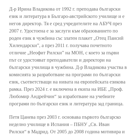
Д-р Ирина Владикова от 1992 г. преподава български
език и литература в Българо-австрийското училище и е
негов директор. Тя е сред учредителите на АБУЧ през
2007 г. Удостоена е за заслуги към образованието по
роден език в чужбина със златен плакет „Отец Паисий
Хилендарски”, а през 2011 г. получава почетното
отличие „Неофит Рилски” на МОН, с което за първи
път се удостояват преподаватели и директори на
български училища в чужбина. Д-р Владикова участва в
комисията за разработване на програми по български
език, съответстващи на нивата на европейската езикова
рамка. През 2024 г. е включена в екипа на ИБЕ „Проф.
Любомир Андрейчин“ за изработване на учебните
програми по български език и литература зад граница.
Петя Цанева през 2003 г. основава първото българско
неделно училище в Испания – ПБНУ „Св. Иван
Рилски“ в Мадрид. От 2005 до 2008 година мотивира и