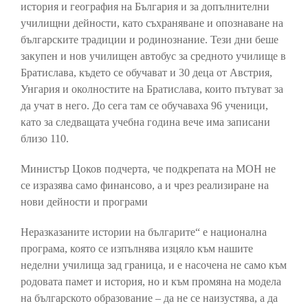
история и география на България и за допълнителни
училищни дейности, като съхраняване и опознаване на
българските традиции и родинознание. Тези дни беше
закупен и нов училищен автобус за средното училище в
Братислава, където се обучават и 30 деца от Австрия,
Унгария и околностите на Братислава, които пътуват за
да учат в него. До сега там се обучаваха 96 ученици,
като за следващата учебна година вече има записани
близо 110.
Министър Цоков подчерта, че подкрепата на МОН не
се изразява само финансово, а и чрез реализиране на
нови дейности и програми
Неразказаните истории на българите“ е национална
програма, която се изпълнява изцяло към нашите
неделни училища зад граница, и е насочена не само към
родовата памет и история, но и към промяна на модела
на българското образование – да не се наизустява, а да