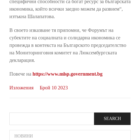
специфични способности са богат ресурс за българската
икономика, който всички заедно можем да развием“,
изтъкна Шалапатова.
В своето изказване тя припомни, че Форумът на
субектите на социалната и солидарна икономика се
провежда в контекста на Българското председателство
на Мониторинговия комитет на Люксембургската
декларация.
Повече на
https://www.mlsp.government.bg
Изложения
Брой 10 2023
Search
SIDE
НОВИНИ