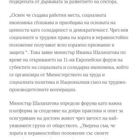
подкрепата от държавата за развитието на сектора.
„Освен че създава работни места, социалната
икономика сближава и приобщава на основата на
ценности като солидарност и демократичност. Чрез нея
социалните и трудови права на хората в неравностойно
положение получават ясно изразено признание и
защитa “. Това заяви министър Иванка Шалапатова по
време на откриването на 11-ия Европейски форум на
субектите на социалната и солидарна икономика, който
се организира от Министерството на труда и
социалната политика и Националния съюз на трудово-
производителните кооперации.
Министър Шалапатова определи форума като важна
платформа за споделяне на добри практики и опит за
осигуряване на достоен живот чрез заетост на най-
уязвимите групи от обществото. „Уверена съм, че
хората в неравностойно положение със своите