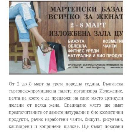
От 2 до 8 март за трета поредна година, Българска
търговско-промишлена палата организира Изложение,
целта на което е да предложи на едно място артикули
желани от всяка жена. Специално място ще имат
предпочитаните от дамите натурални и био козметични
продукти, ръчно изработени чанти, бижута, рисувани,
кашмирени и копринени шалове. Ще бъдат показани