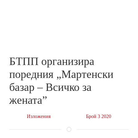
Skip
to
ПРЕДПРИЕМАЧ
main
content
БТПП организира
поредния „Мартенски
базар – Всичко за
жената”
Изложения
Брой 3 2020