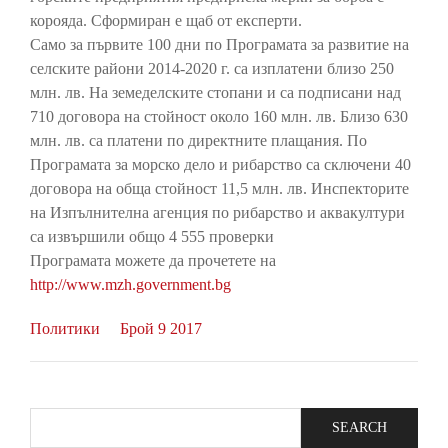
корояда. Сформиран е щаб от експерти.
Само за първите 100 дни по Програмата за развитие на
селските райони 2014-2020 г. са изплатени близо 250
млн. лв. На земеделските стопани и са подписани над
710 договора на стойност около 160 млн. лв. Близо 630
млн. лв. са платени по директните плащания. По
Програмата за морско дело и рибарство са сключени 40
договора на обща стойност 11,5 млн. лв. Инспекторите
на Изпълнителна агенция по рибарство и аквакултури
са извършили общо 4 555 проверки
Програмата можете да прочетете на
http://www.mzh.government.bg
Политики
Брой 9 2017
Search