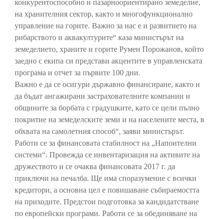
конкурентоспособно и пазарноориентирано земеделие,
на хранителния сектор, както и многофункционално
управление на горите. Важно за нас е и развитието на
рибарството и аквакултурите“ каза министърът на
земеделието, храните и горите Румен Порожанов, който
заедно с екипа си представи акцентите в управленската
програма и отчет за първите 100 дни.
Важно е да се осигури държавно финансиране, както и
да бъдат ангажирани застрахователните компании и
общините за борбата с градушките, като се цели пълно
покритие на земеделските земи и на населените места, в
обхвата на самолетния способ“, заяви министърът.
Работи се за финансовата стабилност на „Напоителни
системи“. Провежда се инвентаризация на активите на
дружеството и се очаква финансовата 2017 г. да
приключи на печалба. Ще има споразумение с всички
кредитори, а основна цел е повишаване събираемостта
на приходите. Предстои подготовка за кандидатстване
по европейски програми. Работи се за обединяване на