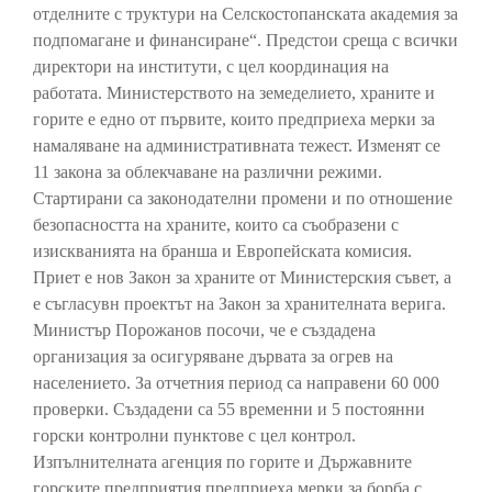
отделните с труктури на Селскостопанската академия за
подпомагане и финансиране“. Предстои среща с всички
директори на институти, с цел координация на
работата. Министерството на земеделието, храните и
горите е едно от първите, които предприеха мерки за
намаляване на административната тежест. Изменят се
11 закона за облекчаване на различни режими.
Стартирани са законодателни промени и по отношение
безопасността на храните, които са съобразени с
изискванията на бранша и Европейската комисия.
Приет е нов Закон за храните от Министерския съвет, а
е съгласувн проектът на Закон за хранителната верига.
Министър Порожанов посочи, че е създадена
организация за осигуряване дървата за огрев на
населението. За отчетния период са направени 60 000
проверки. Създадени са 55 временни и 5 постоянни
горски контролни пунктове с цел контрол.
Изпълнителната агенция по горите и Държавните
горските предприятия предприеха мерки за борба с