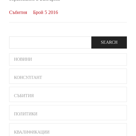
Събития
Брой 5 2016
Search
SIDE
НОВИНИ
BAR
MENU
КОНСУЛТАНТ
СЪБИТИЯ
ПОЛИТИКИ
КВАЛИФИКАЦИИ