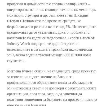
професии и длъжности със средна квалификация –
оператори на машини, техници, технолози, механици,
монтьори, стругари и др. Зам.-кметът на Пловдив
Стефан Стоянов каза по време на срещата, че
безработицата в региона вече е под 5%. Инвестициите
продължават да се увеличават, докато проблемът с
намирането на кадри се задълбочава. Георги Стоев от
Industry Watch подчерта, че дори без ръст на
инвестициите в сегашната тракийска икономическа
зона, всяка година трябват между 5000 и 7000 нови
служители.
Меглена Кунева обясни, че следващата сряда проектът
за изменение и допълнение на Закона за
професионалното образование влиза за обсъждане в
Министерския съвет и се договори с работодателските
организации, след това, заедно да започнат да
подготвят концепция за бъдещето на професионалното
образование в България.