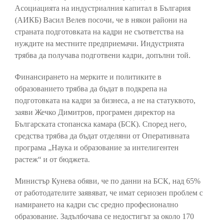
Асоциацията на индустриалния капитал в България
(АИКБ) Васил Велев посочи, че в някои райони на
страната подготовката на кадри не съответства на
нуждите на местните предприемачи. Индустрията
трябва да получава подготвени кадри, допълни той.
Финансирането на мерките и политиките в
образованието трябва да бъдат в подкрепа на
подготовката на кадри за бизнеса, а не на статуквото,
заяви Жечко Димитров, програмен директор на
Българската стопанска камара (БСК). Според него,
средства трябва да бъдат отделяни от Оперативната
програма „Наука и образование за интелигентен
растеж“ и от бюджета.
Министър Кунева обяви, че по данни на БСК, над 65%
от работодателите заявяват, че имат сериозен проблем с
намирането на кадри със средно професионално
образование. Задълбочава се недостигът за около 170