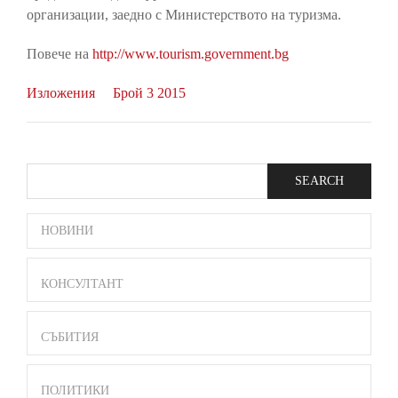
организации, заедно с Министерството на туризма.
Повече на
http://www.tourism.government.bg
Изложения
Брой 3 2015
Search
SIDE
НОВИНИ
BAR
MENU
КОНСУЛТАНТ
СЪБИТИЯ
ПОЛИТИКИ