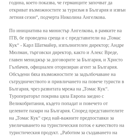
година, което показва, че германците започват да
откриват възможностите за туризъм в България и извън
летния сезон“, подчерта Николина Ангелкова.
По инициатива на министър Ангелкова, в рамките на
ITB, бе проведена среща и с представители на „Томас
Кук“ - Карл Шатмайер, изпълнителен директор; Андре
Мюлман, търговски директор, както и Алекс Вреде,
главен мениджър за договорите за България, и Христо
Гълбачев, официален оторизиран агент за България.
Обсъдени бяха възможностите за задълбочаване на
сътрудничеството и привличането на повече туристи в
България, чрез развитата мрежа на „Томас Кук“.
Туроператорът покрива цяла Европа заедно с
Великобритания, където попадат и повечето от
целевите пазари на България. Според представителите
на „Томас Кук“ сред най-важните предпоставки за
увеличаването на туристическия поток е качеството на
туристическия продукт. „Работим за създаването на