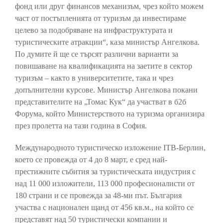
фонд или друг финансов механизъм, чрез който можем
част от постъпленията от туризъм да инвестираме
целево за подобряване на инфраструктурата и
туристическите атракции“, каза министър Ангелкова.
По думите й ще се търсят различни варианти за
повишаване на квалификацията на заетите в сектор
туризъм – както в университетите, така и чрез
допълнителни курсове. Министър Ангелкова покани
представителите на „Томас Кук“ да участват в б2б
Форума, който Министерството на туризма организира
през пролетта на тази година в София.
Международното туристическо изложение ITB-Берлин,
което се провежда от 4 до 8 март, е сред най-
престижните събития за туристическата индустрия с
над 11 000 изложители, 113 000 професионалисти от
180 страни и се провежда за 48-ми път. България
участва с национален щанд от 456 кв.м., на който се
представят над 50 туристически компании и