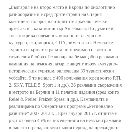
„България е на второ място в Европа по биологично
разнообразие и е сред трите страни на Стария
континент по броя на откритите археологически
артефакти“, каза министър Ангелкова, По думите й,
това открива големи възможности за туризъм –
културен, еко, морски, СПА, зимен и т.н. Немските
туристи свързват страната ни предимно с лятото и
слънчевия й образ. Реализирана бе мащабна рекламна
кампания на немския пазар, с акцент върху културно-
историческия туризъм, включваща 39 туристически
уебсайта, 9 тв канала с 406 излъчвания (сред които RTL
2, SKY, TELE 5, Sport 1 и др.), 36 рекламни съоръжения
в метрото на Берлин и 11 печатни издания (сред които
Reise & Preise; Freizeit Spass; и др.). Кампанията е
реализирана по Оперативна програма „Регионално
развитие“ 2007-2013 г. „През януари 2015 г. отчитаме
ръст от близо 45% на посещенията на немски граждани
в нашата страна, спрямо същия период на предходната