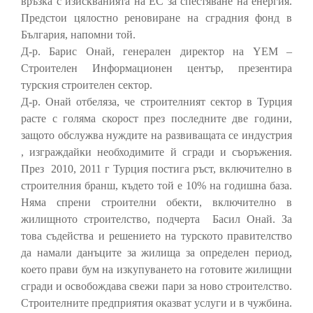
връзка с изискванията на ЕС за спестяване на енергия.
Предстои цялостно реновиране на сградния фонд в
България, напомни той.
Д-р. Барис Онай, генерален директор на YEM –
Строителен Информационен център, презентира
турския строителен сектор.
Д-р. Онай отбеляза, че строителният сектор в Турция
расте с голяма скорост през последните две години,
защото обслужва нуждите на развиващата се индустрия
, изграждайки необходимите й сгради и съоръжения.
През 2010, 2011 г Турция постига ръст, включително в
строителния бранш, където той е 10% на годишна база.
Няма спрени строителни обекти, включително в
жилищното строителство, подчерта Басил Онай. За
това съдейства и решението на турското правителство
да намали данъците за жилища за определен период,
което прави бум на изкупуването на готовите жилищни
сгради и освобождава свежи пари за ново строителство.
Строителните предприятия оказват услуги и в чужбина.