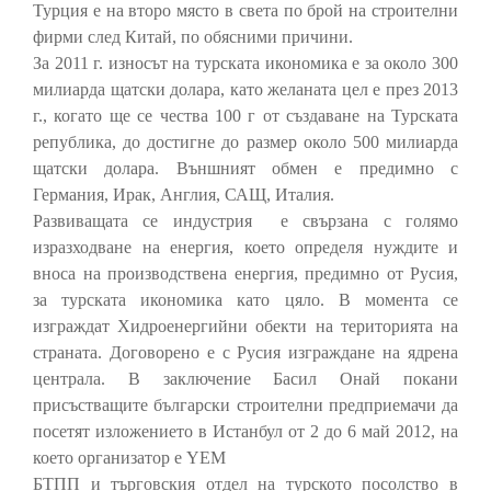
Турция е на второ място в света по брой на строителни
фирми след Китай, по обясними причини.
За 2011 г. износът на турската икономика е за около 300
милиарда щатски долара, като желаната цел е през 2013
г., когато ще се чества 100 г от създаване на Турската
република, до достигне до размер около 500 милиарда
щатски долара. Външният обмен е предимно с
Германия, Ирак, Англия, САЩ, Италия.
Развиващата се индустрия е свързана с голямо
изразходване на енергия, което определя нуждите и
вноса на производствена енергия, предимно от Русия,
за турската икономика като цяло. В момента се
изграждат Хидроенергийни обекти на територията на
страната. Договорено е с Русия изграждане на ядрена
централа. В заключение Басил Онай покани
присъстващите български строителни предприемачи да
посетят изложението в Истанбул от 2 до 6 май 2012, на
което организатор е YEM
БТПП и търговския отдел на турското посолство в