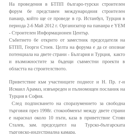
На проведения в БТПП българо-турски строителен
форум бе представен международния строителен
панаир, който ще се проведе в гр. Истанбул, Турция в
периода 2-6 Май 2012 г. Организатор на панаира е YEM
- Строителен Информационен Център.
Събитието бе открито от заместник председателя на
БТПП, Георги Стоев. Целта на форума е да се опознае
потенциала на двете страни - България и Турция, както
и възможностите за бъдещи съвместни проекти в
областта на строителството.
Приветствие към участниците поднесе и Н. Пр. г-н
Исмаил Арамаз, извънреден и пълномощен посланик на
Турция в София.
След подписването на споразумението за свободна
търговия през 1998г. стокообменът между двете страни
е нараснал около 10 пъти, каза в приветствие Стоян
Сталев, зам. председател на Турско-българската
търговско-индустриална камара.