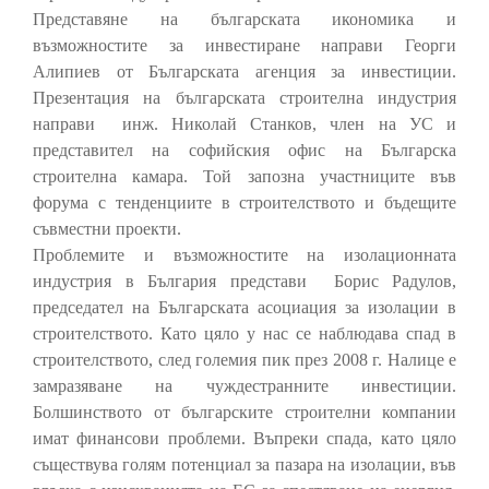
Представяне на българската икономика и
възможностите за инвестиране направи Георги
Алипиев от Българската агенция за инвестиции.
Презентация на българската строителна индустрия
направи инж. Николай Станков, член на УС и
представител на софийския офис на Българска
строителна камара. Той запозна участниците във
форума с тенденциите в строителството и бъдещите
съвместни проекти.
Проблемите и възможностите на изолационната
индустрия в България представи Борис Радулов,
председател на Българската асоциация за изолации в
строителството. Като цяло у нас се наблюдава спад в
строителството, след големия пик през 2008 г. Налице е
замразяване на чуждестранните инвестиции.
Болшинството от българските строителни компании
имат финансови проблеми. Въпреки спада, като цяло
съществува голям потенциал за пазара на изолации, във